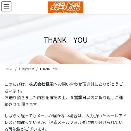
コ
ナ
ン
ビ
テ
ゲ
ン
ー
ツ
シ
に
ョ
THANK YOU
移
ン
動
に
移
動
HOME
お問合わせ
THANK YOU
このたびは、
株式会社健栄
へお問い合わせ頂き誠にありがとうご
ざいます。
お送り頂きました内容を確認の上、
５営業日
以内に折り返しご連
絡させて頂きます。
しばらく経ってもメールが届かない場合は、入力頂いたメールアド
レスが間違っているか、迷惑メールフォルダに振り分けられてい
る可能性がございます。