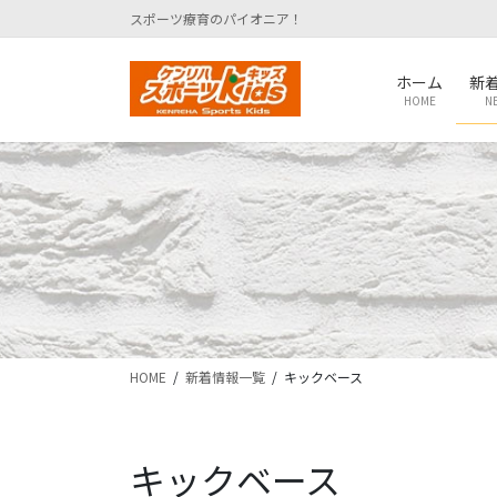
コ
ナ
スポーツ療育のパイオニア！
ン
ビ
テ
ゲ
ホーム
新
ン
ー
HOME
N
ツ
シ
に
ョ
移
ン
動
に
移
動
HOME
新着情報一覧
キックベース
キックベース