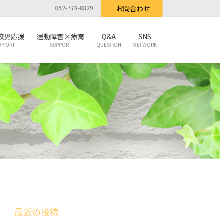
052-778-8829
お問合わせ
校児応援
運動障害×療育
Q&A
SNS
PPORT
SUPPORT
QUESTION
NETWORK
最近の投稿