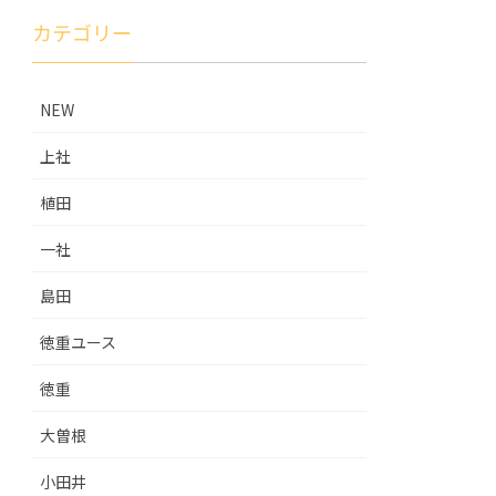
カテゴリー
NEW
上社
植田
一社
島田
徳重ユース
徳重
大曽根
小田井