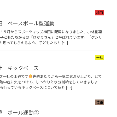
植田
田 ベースボール型運動
！５月からスポーツキッズ植田に配属になりました、小林星凜
 子どもたちからは「ひかりさん」と呼ばれています。「ケンリ
思ってもらえるよう、子どもたちと […]
一社
社 キックベース
ズ一社の水谷です
先週あたりから一気に気温が上がり、とて
熱中症に気をつけて、しっかりと水分補給をしていきましょ
ら行っているキックベースについて紹介 […]
徳重
重 ボール運動②