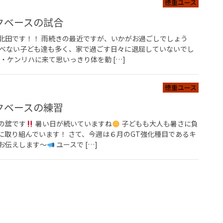
徳重ユース
クベースの試合
北田です！！ 雨続きの最近ですが、いかがお過ごしでしょう
遊べない子ども達も多く、家で過ごす日々に退屈していないでし
・ケンリハに来て思いっきり体を動 […]
徳重ユース
クベースの練習
の舘です
暑い日が続いていますね
子どもも大人も暑さに負
に取り組んでいます！ さて、今週は６月のGT強化種目であるキ
お伝えします～
ユースで […]