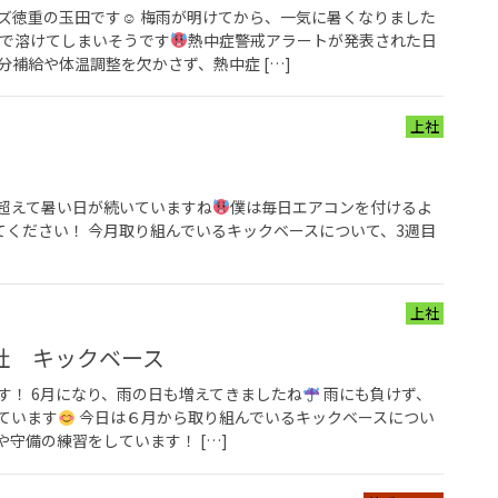
ズ徳重の玉田です☺ 梅雨が明けてから、一気に暑くなりました
で溶けてしまいそうです
熱中症警戒アラートが発表された日
補給や体温調整を欠かさず、熱中症 […]
上社
を超えて暑い日が続いていますね
僕は毎日エアコンを付けるよ
ください！ 今月取り組んでいるキックベースについて、3週目
上社
社 キックベース
す！ 6月になり、雨の日も増えてきましたね
雨にも負けず、
ています
今日は６月から取り組んでいるキックベースについ
や守備の練習をしています！ […]