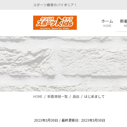
コ
ナ
スポーツ療育のパイオニア！
ン
ビ
テ
ゲ
ホーム
新
ン
ー
HOME
N
ツ
シ
に
ョ
移
ン
動
に
移
動
HOME
新着情報一覧
島田
はじめまして
2023年3月30日
/ 最終更新日 :
2023年3月30日