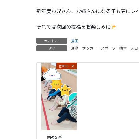
新年度お兄さん、お姉さんになる子も更にレ
それでは次回の投稿をお楽しみに
島田
カテゴリー
運動
サッカー
スポーツ
療育
天白
タグ
徳重ユース
前の記事