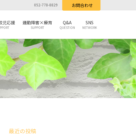
052-778-8829
お問合わせ
校児応援
運動障害×療育
Q&A
SNS
PPORT
SUPPORT
QUESTION
NETWORK
最近の投稿