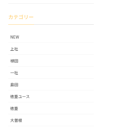
カテゴリー
NEW
上社
植田
一社
島田
徳重ユース
徳重
大曽根