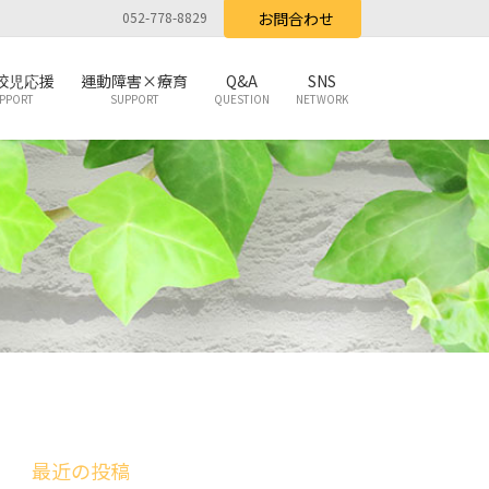
052-778-8829
お問合わせ
校児応援
運動障害×療育
Q&A
SNS
PPORT
SUPPORT
QUESTION
NETWORK
最近の投稿