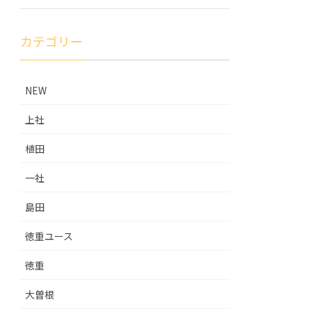
カテゴリー
NEW
上社
植田
一社
島田
徳重ユース
徳重
大曽根