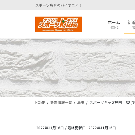
コ
ナ
スポーツ療育のパイオニア！
ン
ビ
テ
ゲ
ホーム
新
ン
ー
HOME
N
ツ
シ
に
ョ
移
ン
動
に
移
動
HOME
新着情報一覧
島田
スポーツキッズ島田 SG(少
2022年11月16日
/ 最終更新日 :
2022年11月16日