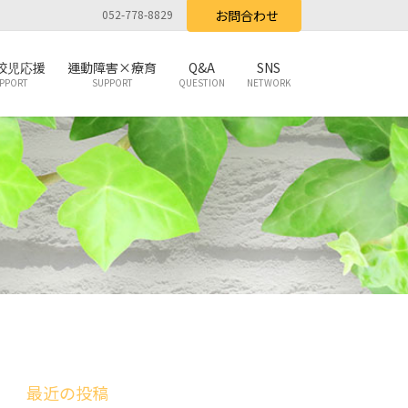
052-778-8829
お問合わせ
校児応援
運動障害×療育
Q&A
SNS
PPORT
SUPPORT
QUESTION
NETWORK
最近の投稿