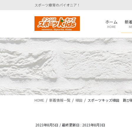
コ
ナ
スポーツ療育のパイオニア！
ン
ビ
テ
ゲ
ホーム
新
ン
ー
HOME
N
ツ
シ
に
ョ
移
ン
動
に
移
動
HOME
新着情報一覧
植田
スポーツキッズ植田 跳び
2023年8月5日
/ 最終更新日 :
2023年8月3日