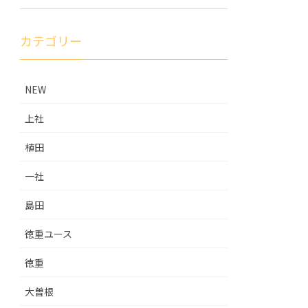
カテゴリー
NEW
上社
植田
一社
島田
徳重ユース
徳重
大曽根