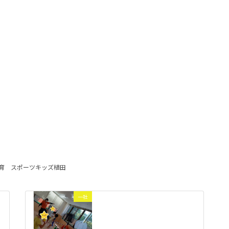
育
スポーツキッズ植田
一社